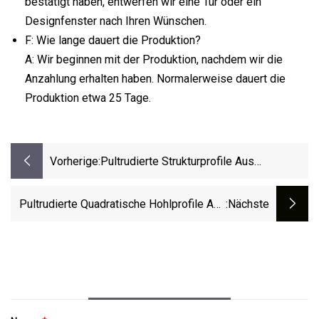
bestätigt haben, entwerfen wir eine Tür oder ein
Designfenster nach Ihren Wünschen.
F: Wie lange dauert die Produktion?
A: Wir beginnen mit der Produktion, nachdem wir die
Anzahlung erhalten haben. Normalerweise dauert die
Produktion etwa 25 Tage.
Vorherige:
Pultrudierte Strukturprofile Aus
Glasfaserverstärktem Kunststoff, GFK-
FRP-Produkte, Pultrudierte Profile
Pultrudierte Quadratische Hohlprofile Aus
:nächste
Glasfaserverstärktem Polymer FRP