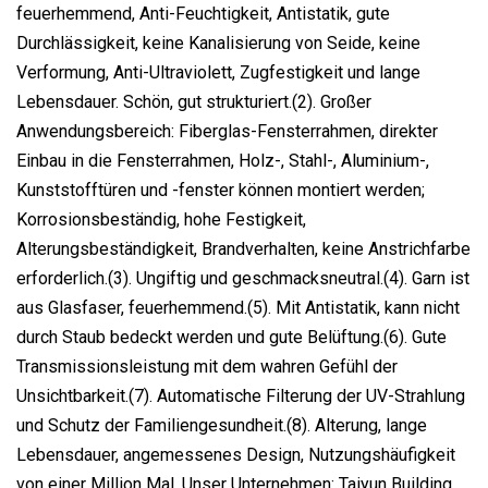
feuerhemmend, Anti-Feuchtigkeit, Antistatik, gute
Durchlässigkeit, keine Kanalisierung von Seide, keine
Verformung, Anti-Ultraviolett, Zugfestigkeit und lange
Lebensdauer. Schön, gut strukturiert.(2). Großer
Anwendungsbereich: Fiberglas-Fensterrahmen, direkter
Einbau in die Fensterrahmen, Holz-, Stahl-, Aluminium-,
Kunststofftüren und -fenster können montiert werden;
Korrosionsbeständig, hohe Festigkeit,
Alterungsbeständigkeit, Brandverhalten, keine Anstrichfarbe
erforderlich.(3). Ungiftig und geschmacksneutral.(4). Garn ist
aus Glasfaser, feuerhemmend.(5). Mit Antistatik, kann nicht
durch Staub bedeckt werden und gute Belüftung.(6). Gute
Transmissionsleistung mit dem wahren Gefühl der
Unsichtbarkeit.(7). Automatische Filterung der UV-Strahlung
und Schutz der Familiengesundheit.(8). Alterung, lange
Lebensdauer, angemessenes Design, Nutzungshäufigkeit
von einer Million Mal. Unser Unternehmen: Taiyun Building