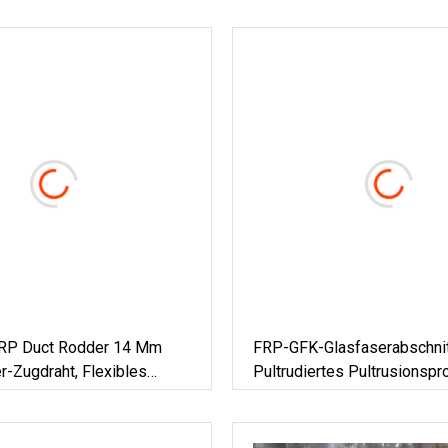
FRP Duct Rodder 14 Mm
FRP-GFK-Glasfaserabschnit
-Zugdraht, Flexibles
Pultrudiertes Pultrusionsprof
Schubstange
Massiver Stab