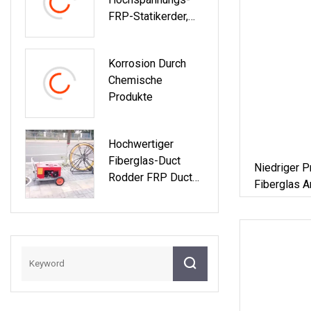
FRP-Statikerder,
Tragbarer 10-KV-
Entladungsstab
Korrosion Durch
Chemische
Produkte
Hochwertiger
Fiberglas-Duct
Niedriger 
Rodder FRP Duct
Fiberglas 
Rodder Elektrischer
Rodder Fiberglas-
Kabelzug
Fiberglas-Duct Rod
350 M