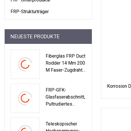
FRP-Strukturträger
NEUESTE PRODUKTE
Fiberglas FRP Duct
Rodder 14 Mm 200
M Faser-Zugdraht,
Flexibles Kabel Für
Schubstange
Korrosion 
FRP-GFK-
Glasfaserabschnitt,
Pultrudiertes
Pultrusionsprofil,
Massiver Stab
Teleskopischer
Hochspannungs-