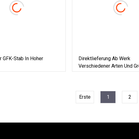
er GFK-Stab In Hoher
Direktlieferung Ab Werk
Verschiedener Arten Und G
GFK-Rohren. FRP-Rohrstan
Erste
1
2