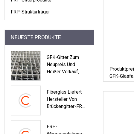
FRP-Strukturträger
NEUESTE PRODUKTE
GFK-Gitter Zum
Neupreis Und
Produktprei
Heißer Verkauf,
GFK-Glasfa
Glasfaser-Gitter-
Gehweg, Geformte
Fiberglas Liefert
GFK-Gitterplatte
Hersteller Von
Brückengitter-FRP-
Produkten
FRP-
Wärmeisolations-