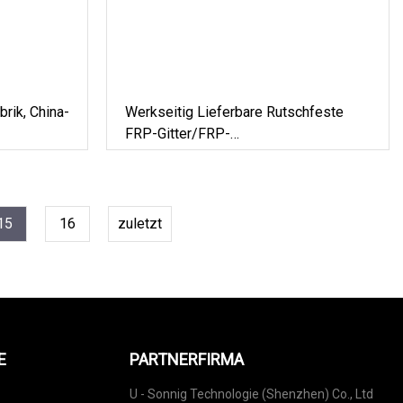
rik, China-
Werkseitig Lieferbare Rutschfeste
FRP-Gitter/FRP-
Plattform/Fiberglasprodukte Für Die
Galvanikindustrie
15
16
zuletzt
E
PARTNERFIRMA
U - Sonnig Technologie (Shenzhen) Co., Ltd