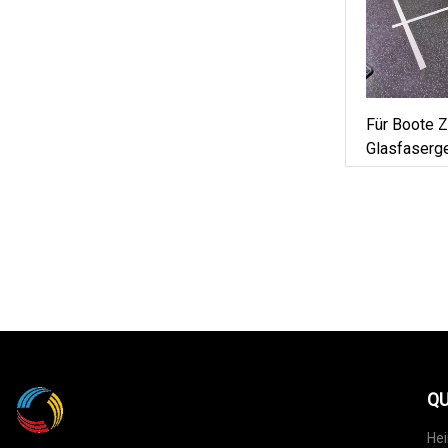
Für Boote Z
Glasfaserg
Produktobe
QU
He