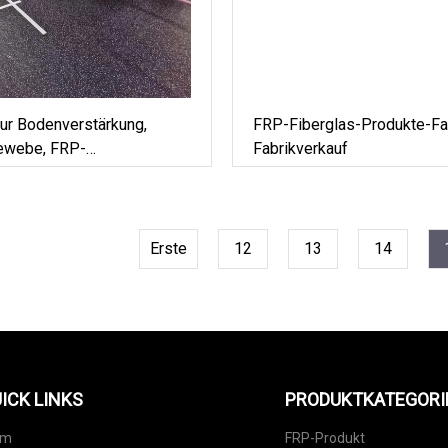
ur Bodenverstärkung,
FRP-Fiberglas-Produkte-Fab
ewebe, FRP-
Fabrikverkauf
rfläche
Erste
12
13
14
ICK LINKS
PRODUKTKATEGORI
im
FRP-Produkt