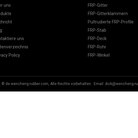
r uns
FRP-Gitter
odukte
FRP-Gitterklammern
hricht
Pultrudierte FRP-Profile
g
FRP-Stab
taktiere uns
FRP-Deck
tenverzeichnis
FRP-Rohr
vacy Policy
FRP-Winkel
t © de.wencheng-rubber.com, Alle Rechte vorbehalten. Email:
dick@wencheng-ru