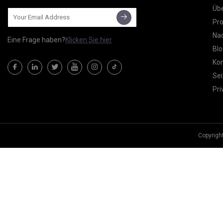
Übe
Pr
Nac
Eine Frage haben?
Klicken Sie hier
Blo
Kon
Sei
Pri
Copyrigh