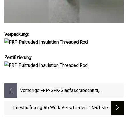
Verpackung:
Zertifizierung:
Vorherige:
FRP-GFK-Glasfaserabschnitt,
Pultrudiertes Pultrusionsprofil, Massiver
Stab
Direktlieferung Ab Werk Verschiedener
:nächste
Arten Und Größen Von GFK-Rohren. FRP-
Rohrstangen