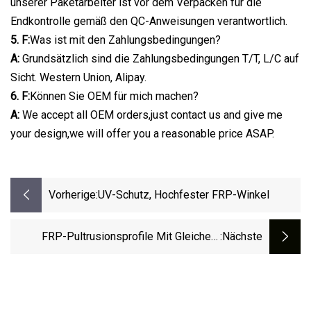
unserer Paketarbeiter ist vor dem Verpacken für die
Endkontrolle gemäß den QC-Anweisungen verantwortlich.
5. F:
Was ist mit den Zahlungsbedingungen?
A:
Grundsätzlich sind die Zahlungsbedingungen T/T, L/C auf
Sicht. Western Union, Alipay.
6. F:
Können Sie OEM für mich machen?
A:
We accept all OEM orders,just contact us and give me
your design,we will offer you a reasonable price ASAP.
Vorherige:
UV-Schutz, Hochfester FRP-Winkel
FRP-Pultrusionsprofile Mit Gleichem
:nächste
Winkel Und Stahlwinkel