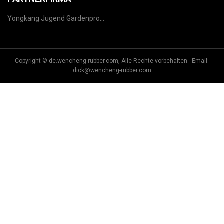
Yongkang Jugend Gardenpro
Co., Ltd.
Copyright © de.wencheng-rubber.com, Alle Rechte vorbehalten. Email:
dick@wencheng-rubber.com