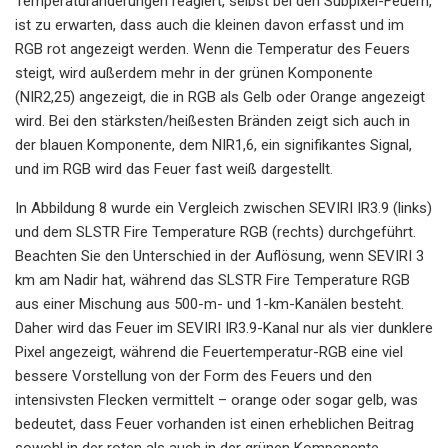
Temperaturänderungen reagiert, selbst bei den Subpixel-Feuern,
ist zu erwarten, dass auch die kleinen davon erfasst und im
RGB rot angezeigt werden. Wenn die Temperatur des Feuers
steigt, wird außerdem mehr in der grünen Komponente
(NIR2,25) angezeigt, die in RGB als Gelb oder Orange angezeigt
wird. Bei den stärksten/heißesten Bränden zeigt sich auch in
der blauen Komponente, dem NIR1,6, ein signifikantes Signal,
und im RGB wird das Feuer fast weiß dargestellt.
In Abbildung 8 wurde ein Vergleich zwischen SEVIRI IR3.9 (links)
und dem SLSTR Fire Temperature RGB (rechts) durchgeführt.
Beachten Sie den Unterschied in der Auflösung, wenn SEVIRI 3
km am Nadir hat, während das SLSTR Fire Temperature RGB
aus einer Mischung aus 500-m- und 1-km-Kanälen besteht.
Daher wird das Feuer im SEVIRI IR3.9-Kanal nur als vier dunklere
Pixel angezeigt, während die Feuertemperatur-RGB eine viel
bessere Vorstellung von der Form des Feuers und den
intensivsten Flecken vermittelt – orange oder sogar gelb, was
bedeutet, dass Feuer vorhanden ist einen erheblichen Beitrag
sowohl in der roten als auch in der grünen Komponente.