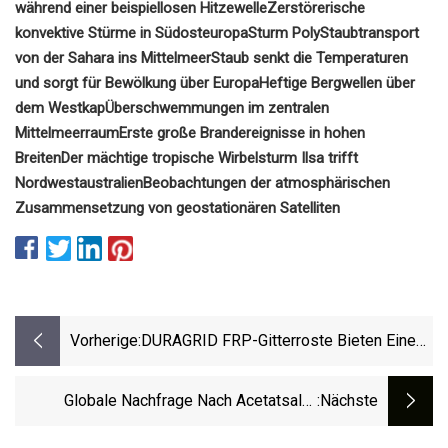
während einer beispiellosen Hitzewelle
Zerstörerische
konvektive Stürme in Südosteuropa
Sturm Poly
Staubtransport
von der Sahara ins Mittelmeer
Staub senkt die Temperaturen
und sorgt für Bewölkung über Europa
Heftige Bergwellen über
dem Westkap
Überschwemmungen im zentralen
Mittelmeerraum
Erste große Brandereignisse in hohen
Breiten
Der mächtige tropische Wirbelsturm Ilsa trifft
Nordwestaustralien
Beobachtungen der atmosphärischen
Zusammensetzung von geostationären Satelliten
Vorherige:
DURAGRID FRP-Gitterroste Bieten Eine
Wirtschaftlichere Alternative Zu
Stahlgitterrosten
Globale Nachfrage Nach Acetatsalz-
:nächste
Markttreibern, Einschränkungen, Chancen,